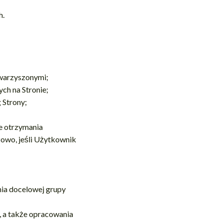
h.
owarzyszonymi;
ch na Stronie;
 Strony;
e otrzymania
zowo, jeśli Użytkownik
nia docelowej grupy
y, a także opracowania