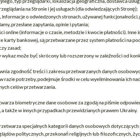
nego, typ przeglądarki, lokalizacja geograficzna, dostawca usług
rzeglądania na Stronie i jej usługach (dla odwiedzających Stronę);
yt, informacje o odwiedzonych stronach, używanej funkcjonalności, 
my, przesłane zapytania, opinie i pytania;
i online (informacje o czasie, metodzie i kwocie płatności). Inne i
ce karty bankowej, są przetwarzane przez system płatności na p
czy zasad;
y wykaz może być skrócony lub rozszerzony w zależności od kon
ewnia zgodność treści i zakresu przetwarzanych danych osobowy
, w razie potrzeby, podejmuje środki w celu wyeliminowania ich n
nych celów przetwarzania.
zetwarza biometryczne dane osobowe za zgodą na piśmie odpowied
 a także w innych przypadkach przewidzianych prawem Ukrainy.
 przetwarza specjalnych kategorii danych osobowych dotyczących
lądów politycznych, przekonań religijnych lub filozoficznych, ży