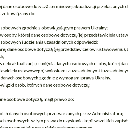
ej dane osobowe dotyczą, terminowej aktualizacji przekazanych
st zobowiązany do:
 osobowych zgodnie z obowiązującym prawem Ukrainy;
w osoby, której dane osobowe dotyczą (jej przedstawiciela ust
osobowych i udzielania uzasadnionych odpowiedzi;
órej dane osobowe dotyczą (jej przedstawicielowi ustawowemu),
ch;
 celu aktualizacji, usunięcia danych osobowych osoby, której d
edstawiciela ustawowego) wnioskami z uzasadnionymi i uzasadniony
 danych osobowych zgodnie z wymogami prawa Ukrainy.
owiązki osób, których dane osobowe dotyczą:
dane osobowe dotyczą, mają prawo do:
woich danych osobowych przetwarzanych przez Administratora;
ch osobowych, w tym prawa do uzyskania kopii wszelkich zapisó
kiem przypadków przewidzianych przez prawo;