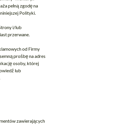
yraża pełną zgodę na
niejszej Polityki.
trony i/lub
iast przerwane.
eklamowych od Firmy
isemną prośbę na adres
kację osoby, której
owiedź lub
.
kumentów zawierających