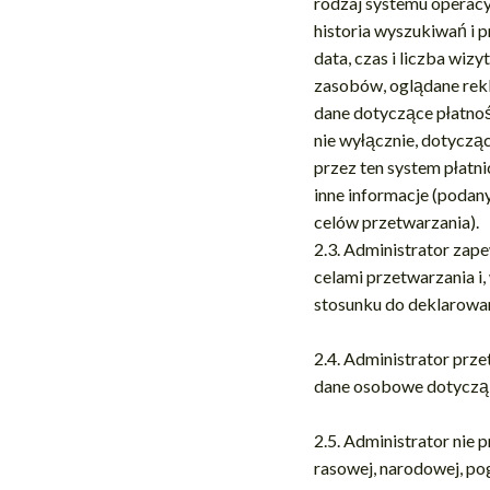
rodzaj systemu operacyj
historia wyszukiwań i p
data, czas i liczba wiz
zasobów, oglądane rekla
dane dotyczące płatnośc
nie wyłącznie, dotyczą
przez ten system płatni
inne informacje (podan
celów przetwarzania).
2.3. Administrator zap
celami przetwarzania i
stosunku do deklarowa
2.4. Administrator pr
dane osobowe dotyczą,
2.5. Administrator nie
rasowej, narodowej, pog