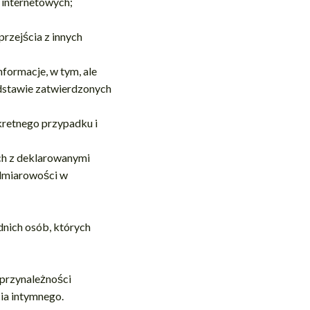
 internetowych;
przejścia z innych
nformacje, w tym, ale
odstawie zatwierdzonych
kretnego przypadku i
ch z deklarowanymi
admiarowości w
nich osób, których
 przynależności
cia intymnego.