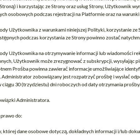
 Stroną) i korzystając ze Strony oraz usług Strony, Użytkownik w
ch osobowych podczas rejestracji na Platformie oraz na warunki ni
dy Użytkownika z warunkami niniejszej Polityki, korzystanie ze S
stępnych podczas korzystania ze Strony powinno zostać natychm
gody Użytkownika na otrzymywanie informacji lub wiadomości r
onych, Użytkownik może zrezygnować z subskrypcji, wysyłając p
tnem Prośba powinna zawierać informacje umożliwiające identyfi
 Administrator zobowiązany jest rozpatrzyć prośbę i wysłać odp
iągu 30 (trzydziestu) dni roboczych od daty otrzymania prośby
owiązki Administratora.
a prawo do:
, której dane osobowe dotyczą, dokładnych informacji i/lub do