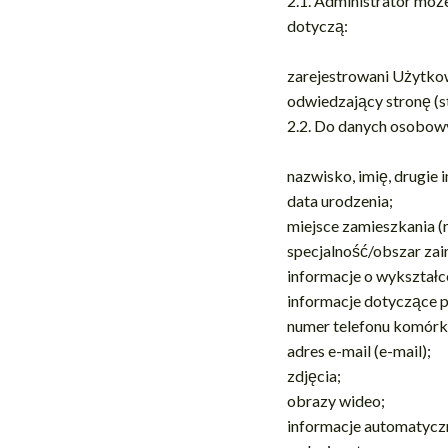
2.1. Administrator mo
dotyczą:
zarejestrowani Użytkow
odwiedzający stronę (st
2.2. Do danych osobow
nazwisko, imię, drugie
data urodzenia;
miejsce zamieszkania (
specjalność/obszar z
informacje o wykształc
informacje dotyczące p
numer telefonu komór
adres e-mail (e-mail);
zdjęcia;
obrazy wideo;
informacje automatyczn