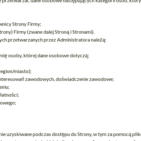
że przetwarzać dane osobowe następujących kategorii osób, któ
nicy Strony Firmy;
rony) Firmy (zwane dalej Stroną i Stronami).
ych przetwarzanych przez Administratora należą:
 imię osoby, której dane osobowe dotyczą;
region/miasto);
ainteresowań zawodowych, doświadczenie zawodowe;
eniu;
łatności;
kowego;
ie uzyskiwane podczas dostępu do Strony, w tym za pomocą plikó