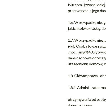
tylu.com" (zwanej dalej
przetwarzanie jego dany
1.6. W przypadku niezgo
jakichkolwiek Usług do
1.7. W przypadku niez
i/lub Osób stowarzysz
.moc.liamg%40ulytv.yro
dane osobowe dotyczą.
uzasadnioną odmowę w c
1.8. Główne prawa i ob
1.8.1. Administrator m
otrzymywania od osoby
dane osobowe;