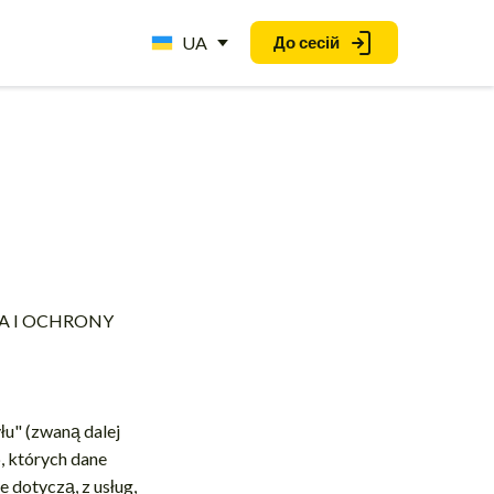
UA
До сесій
I
A I OCHRONY
łu" (zwaną dalej
, których dane
 dotyczą, z usług,