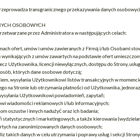
e przeprowadza transgranicznego przekazywania danych osobowyc
ANYCH OSOBOWYCH
rzetwarzane przez Administratora w następujących celach:
ramach ofert, umów i umów zawieranych z Firmą i/lub Osobami st
wynikających z umów zawartych na podstawie ofert umieszczony
ecz Użytkownika, licencji niewyłącznych, dostępu do Strony, usług
 osób, których dane osobowe dotyczą;
iem, wysyłania Użytkownikowi listów transakcyjnych w momenci
nego na Stronie lub otrzymania płatności od Użytkownika, jednora
 wysyłania Użytkownikowi powiadomień, zapytań;
wi wiadomości reklamowych i/lub informacyjnych;
m oszustw i innych nadużyć oraz ich badania;
statystycznych i marketingowych, a także kierowania (wydziela
rtych na zanonimizowanych danych osobowych;
aliz takich danych w celu utrzymania i poprawy usług i sekcji Stron