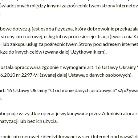
 świadczonych między innymi za pośrednictwem strony internetowej
.
bowe dotyczą, jest osoba fizyczna, która dobrowolnie przekaza
strony internetowej, usług lub w procesie rejestracji (tworzenia K
acji lub zakupu usług za pośrednictwem Strony pod adresem intern
a także do innych celów (zwana dalej Użytkownikiem).
a została opracowana zgodnie z wymogami art. 16 Ustawy Ukrainy
6.2010 nr 2297-VI (zwanej dalej Ustawą o danych osobowych).
 art. 16 Ustawy Ukrainy "O ochronie danych osobowych" są używan
.
a obejmuje wszystkie operacje wykonywane przez Administratora
tyzacji lub bez ich użycia.
 stronie internetowej zidentyfikowanej w sieci Internet pod nazwą