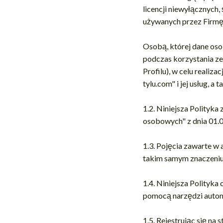
licencji niewyłącznych,
używanych przez Firmę
Osobą, której dane oso
podczas korzystania ze 
Profilu), w celu realiz
tylu.com" i jej usług, 
1.2. Niniejsza Polityk
osobowych" z dnia 01.0
1.3. Pojęcia zawarte w
takim samym znaczeniu
1.4. Niniejsza Polityk
pomocą narzędzi automa
1.5. Rejestrując się na