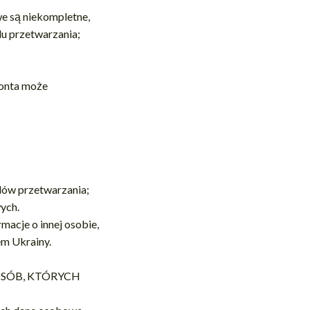
we są niekompletne,
lu przetwarzania;
konta może
ów przetwarzania;
ych.
macje o innej osobie,
em Ukrainy.
SÓB, KTÓRYCH