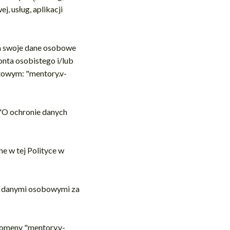
, usług, aplikacji
ła swoje dane osobowe
onta osobistego i/lub
etowym: "mentory.v-
 "O ochronie danych
e w tej Polityce w
 z danymi osobowymi za
 domeny "mentory.v-