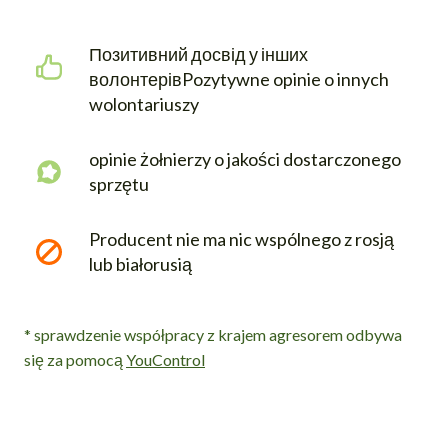
Позитивний досвід у інших 
волонтерівPozytywne opinie o innych 
wolontariuszy
opinie żołnierzy o jakości dostarczonego 
sprzętu 
Producent nie ma nic wspólnego z rosją 
lub białorusią 
* sprawdzenie współpracy z krajem agresorem odbywa
się za pomocą
YouControl