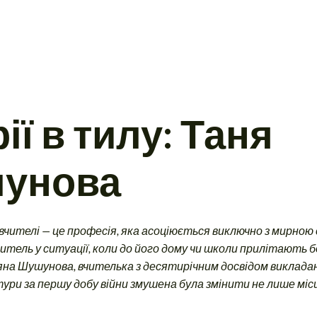
рії в тилу: Таня
унова
 вчителі — це професія, яка асоціюється виключно з мирною
итель у ситуації, коли до його дому чи школи прилітають 
яна Шушунова, вчителька з десятирічним досвідом викладан
ури за першу добу війни змушена була змінити не лише міс