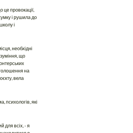
о це провокації,
 сумку і рушила до
школу і
ісця, необхідні
озуміння, що
лонтерських
оголошення на
оєкту, вела
а, психологів, які
 для всіх, - я
 знаходитися в