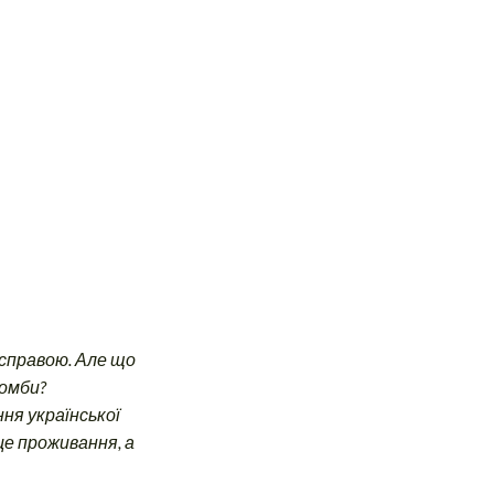
 справою. Але що
бомби?
ня української
це проживання, а