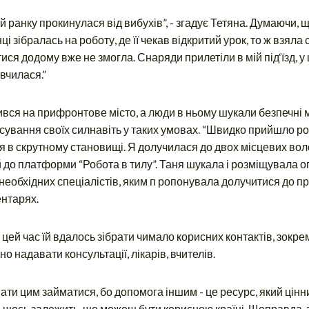
ій ранку прокинулася від вибухів”, - згадує Тетяна. Думаючи, щ
і зібралась на роботу, де її чекав відкритий урок, то ж взяла
ися додому вже не змогла. Снаряди прилетіли в мій під‘їзд, у 
 вчилася.”
вся на прифронтове місто, а люди в ньому шукали безпечні м
стосування своїх силнавіть у таких умовах. “Швидко прийшло р
я в скрутному становищі. Я долучилася до двох місцевих во
 й до платформи “Робота в тилу”. Таня шукала і розміщувала 
 необхідних спеціалістів, яким п ропонувала долучитися до пр
ентарях.
 цей час їй вдалось зібрати чимало корисних контактів, зокрем
о надавати консультації, лікарів, вчителів.
ти цим займатися, бо допомога іншим - це ресурс, який цінний
е щось залежить, що можеш бути корисною країні. Щоправда,