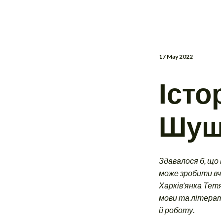
17 May 2022
Істо
Шуш
Здавалося б, що
може зробити вч
Харків’янка Тет
мови та літерат
й роботу
.