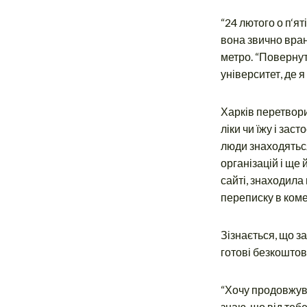
“24 лютого о п‘ят
вона звично вранц
метро. “Повернут
університет, де я
Харків перетвори
ліки чи їжу і за
люди знаходятьс
організацій і ще
сайті, знаходила
переписку в ком
Зізнається, що за
готові безкоштовн
“Хочу продовжува
знаю, що від теб